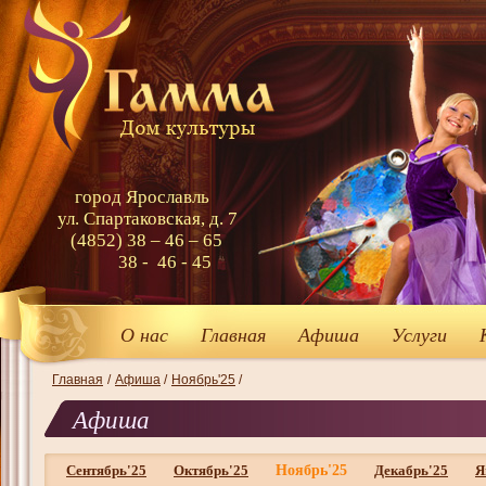
город Ярославль
ул. Спартаковская, д. 7
(4852) 38 – 46 – 65
38 - 46 - 45
О нас
Главная
Афиша
Услуги
Главная
/
Афиша
/
Ноябрь'25
/
Афиша
Сентябрь'25
Октябрь'25
Ноябрь'25
Декабрь'25
Я