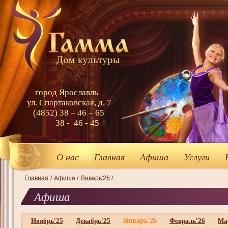
город Ярославль
ул. Спартаковская, д. 7
(4852) 38 – 46 – 65
38 - 46 - 45
О нас
Главная
Афиша
Услуги
Главная
/
Афиша
/
Январь'26
/
Афиша
Ноябрь'25
Декабрь'25
Январь'26
Февраль'26
Ма