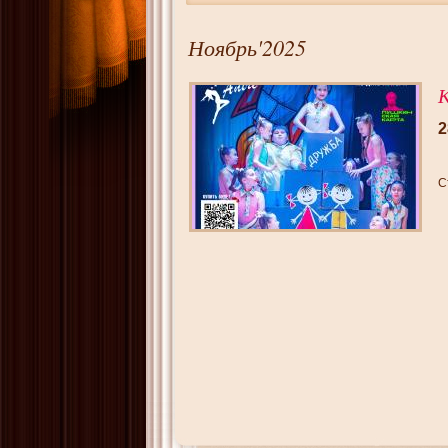
Ноябрь'2025
К
2
С