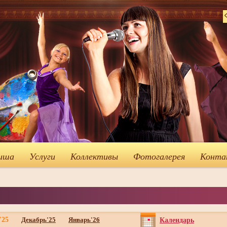
иша
Услуги
Коллективы
Фотогалерея
Конта
'25
Декабрь'25
Январь'26
Календарь