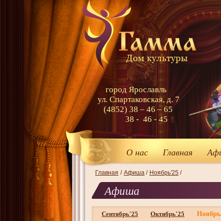
город Ярославль
ул. Спартаковская, д. 7
(4852) 38 – 46 – 65
38 - 46 - 45
О нас
Главная
Аф
Главная
/
Афиша
/
Ноябрь'25
/
Афиша
Сентябрь'25
Октябрь'25
Ноябрь